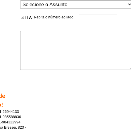
Repita o número ao lado
*
de
o!
11-26944133
 11-985588836
1-984322994
a Bresser, 823 -