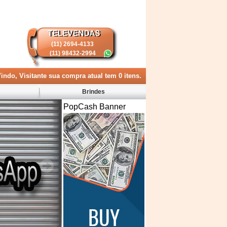
(11) 2694-4133
(11) 98432-2994
indo, Visitante
sua compra atual tem
0
itens.
Brindes
PopCash Banner