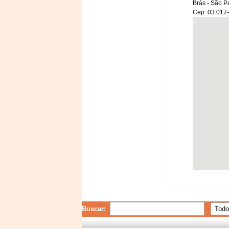
Brás - São P
Cep: 03.017
Buscar: