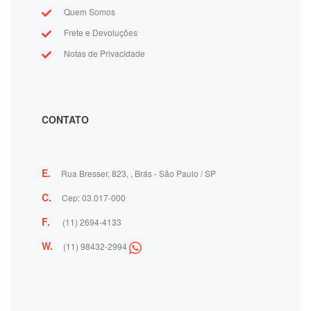
Quem Somos
Frete e Devoluções
Notas de Privacidade
CONTATO
E.
Rua Bresser, 823, , Brás - São Paulo / SP
C.
Cep: 03.017-000
F.
(11) 2694-4133
W.
(11) 98432-2994