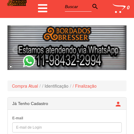
search
0
Compra Atual
/ Identificação
/ Finalização

Já Tenho Cadastro
E-mail