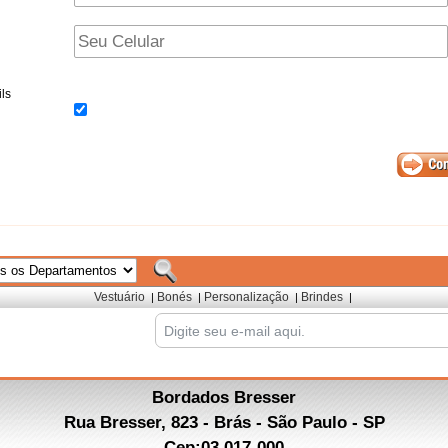
ls
Vestuário
Bonés
Personalização
Brindes
|
|
|
|
Bordados Bresser
Rua Bresser, 823 - Brás - São Paulo - SP
Cep:03.017-000