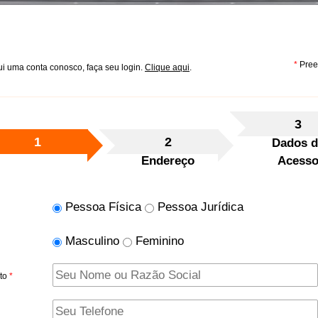
*
Pree
i uma conta conosco, faça seu login.
Clique aqui
.
3
1
2
Dados d
ados Pessoais
Endereço
Acess
Pessoa Física
Pessoa Jurídica
Masculino
Feminino
to
*