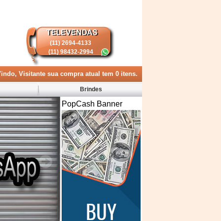
(11) 2694-4133
(11) 98432-2994
indo, Visitante
sua compra atual tem
0
itens.
Brindes
PopCash Banner